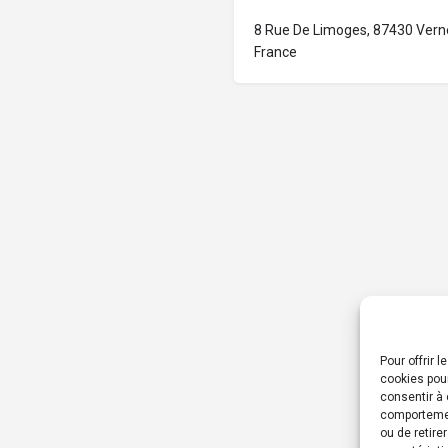
8 Rue De Limoges, 87430 Verne
France
Pour offrir 
cookies pour
consentir à 
comportement
ou de retire